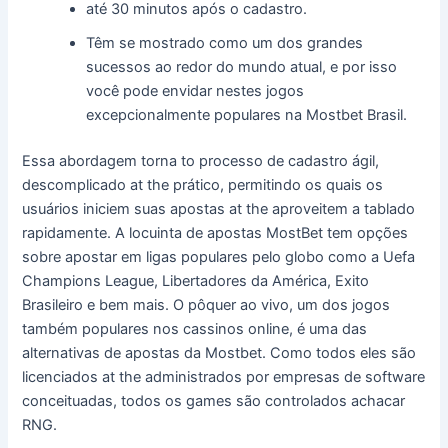
até 30 minutos após o cadastro.
Têm se mostrado como um dos grandes
sucessos ao redor do mundo atual, e por isso
você pode envidar nestes jogos
excepcionalmente populares na Mostbet Brasil.
Essa abordagem torna to processo de cadastro ágil,
descomplicado at the prático, permitindo os quais os
usuários iniciem suas apostas at the aproveitem a tablado
rapidamente. A locuinta de apostas MostBet tem opções
sobre apostar em ligas populares pelo globo como a Uefa
Champions League, Libertadores da América, Exito
Brasileiro e bem mais. O pôquer ao vivo, um dos jogos
também populares nos cassinos online, é uma das
alternativas de apostas da Mostbet. Como todos eles são
licenciados at the administrados por empresas de software
conceituadas, todos os games são controlados achacar
RNG.