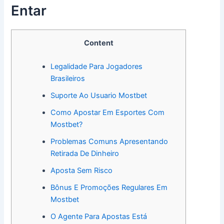
Entar
Content
Legalidade Para Jogadores
Brasileiros
Suporte Ao Usuario Mostbet
Como Apostar Em Esportes Com
Mostbet?
Problemas Comuns Apresentando
Retirada De Dinheiro
Aposta Sem Risco
Bônus E Promoções Regulares Em
Mostbet
O Agente Para Apostas Está