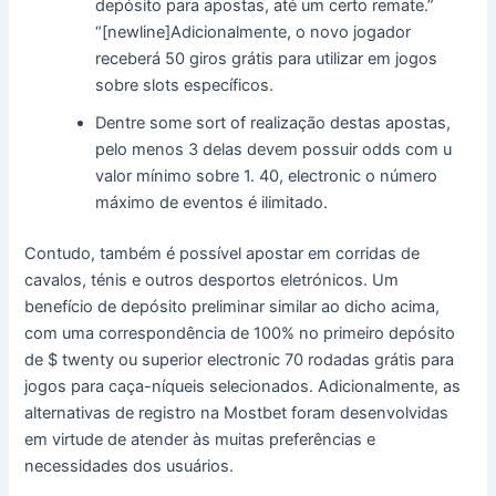
depósito para apostas, até um certo remate.”
“[newline]Adicionalmente, o novo jogador
receberá 50 giros grátis para utilizar em jogos
sobre slots específicos.
Dentre some sort of realização destas apostas,
pelo menos 3 delas devem possuir odds com u
valor mínimo sobre 1. 40, electronic o número
máximo de eventos é ilimitado.
Contudo, também é possível apostar em corridas de
cavalos, ténis e outros desportos eletrónicos. Um
benefício de depósito preliminar similar ao dicho acima,
com uma correspondência de 100% no primeiro depósito
de $ twenty ou superior electronic 70 rodadas grátis para
jogos para caça-níqueis selecionados. Adicionalmente, as
alternativas de registro na Mostbet foram desenvolvidas
em virtude de atender às muitas preferências e
necessidades dos usuários.