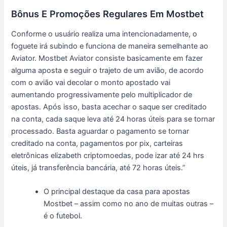
Bônus E Promoções Regulares Em Mostbet
Conforme o usuário realiza uma intencionadamente, o
foguete irá subindo e funciona de maneira semelhante ao
Aviator. Mostbet Aviator consiste basicamente em fazer
alguma aposta e seguir o trajeto de um avião, de acordo
com o avião vai decolar o monto apostado vai
aumentando progressivamente pelo multiplicador de
apostas. Após isso, basta acechar o saque ser creditado
na conta, cada saque leva até 24 horas úteis para se tornar
processado. Basta aguardar o pagamento se tornar
creditado na conta, pagamentos por pix, carteiras
eletrônicas elizabeth criptomoedas, pode izar até 24 hrs
úteis, já transferência bancária, até 72 horas úteis.”
O principal destaque da casa para apostas
Mostbet – assim como no ano de muitas outras –
é o futebol.