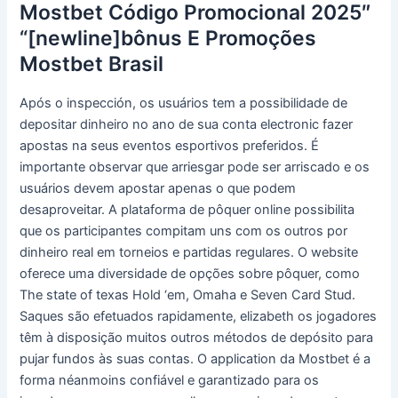
Mostbet Código Promocional 2025″
“[newline]bônus E Promoções
Mostbet Brasil
Após o inspección, os usuários tem a possibilidade de
depositar dinheiro no ano de sua conta electronic fazer
apostas na seus eventos esportivos preferidos. É
importante observar que arriesgar pode ser arriscado e os
usuários devem apostar apenas o que podem
desaproveitar. A plataforma de pôquer online possibilita
que os participantes compitam uns com os outros por
dinheiro real em torneios e partidas regulares. O website
oferece uma diversidade de opções sobre pôquer, como
The state of texas Hold ‘em, Omaha e Seven Card Stud.
Saques são efetuados rapidamente, elizabeth os jogadores
têm à disposição muitos outros métodos de depósito para
pujar fundos às suas contas. O application da Mostbet é a
forma néanmoins confiável e garantizado para os