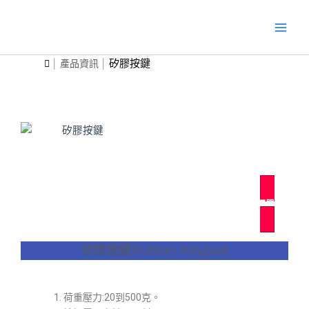
跳
Main
至
Men
主
要
矽膠按鍵
產品資訊
內
容
發出詢價單
矽膠按鍵Rubber Keypad
荷重壓力:20到500克。