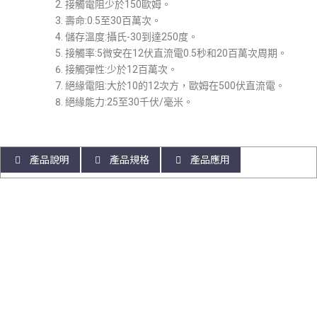
接觸電阻少於150歐姆。
壽命:0.5至30百萬次。
儲存溫度:攝氏-30到達250度。
接觸率:5微安在12伏直流電0.5秒和20百萬次周期。
接觸彈性:少於12百萬次。
絕緣電阻:大於10的12次方，歐姆在500伏直流電。
絕緣能力:25至30千伏/毫米。
產品說明
產品規格
產品應用