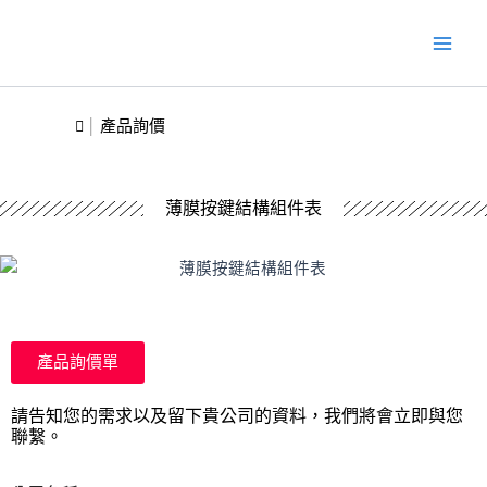
跳
Main
至
Men
主
要
內
產品詢價
容
薄膜按鍵結構組件表
產品詢價單
請告知您的需求以及留下貴公司的資料，我們將會立即與您
聯繫。