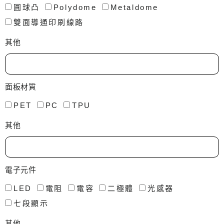
圓球凸
Polydome
Metaldome
雙面導通印刷線路
其他
面板材質
PET
PC
TPU
其他
電子元件
LED
電阻
電容
二極體
光感器
七段顯示
其他