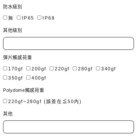
防水級別
無
IP65
IP68
其他級別
彈片觸感荷重
170gf
200gf
220gf
280gf
340gf
350gf
400gf
Polydome觸感荷重
220gf~280gf (誤差在≦50內)
其他