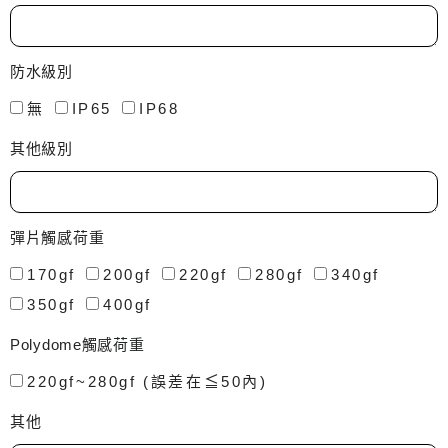
防水級別
無
IP65
IP68
其他級別
彈片觸感荷重
170gf
200gf
220gf
280gf
340gf
350gf
400gf
Polydome觸感荷重
220gf~280gf (誤差在≦50內)
其他