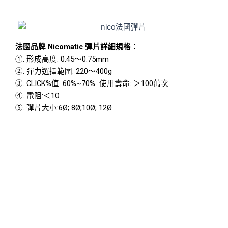
法國品牌 Nicomatic 彈片
詳細規格：
①. 形成高度: 0.45～0.75mm
②. 彈力選擇範圍: 220～400g
③. CLICK%值: 60%~70% 使用壽命: ＞100萬次
④.
電阻:＜1Ω
⑤. 彈片大小:6Ø; 8Ø;10Ø; 12Ø