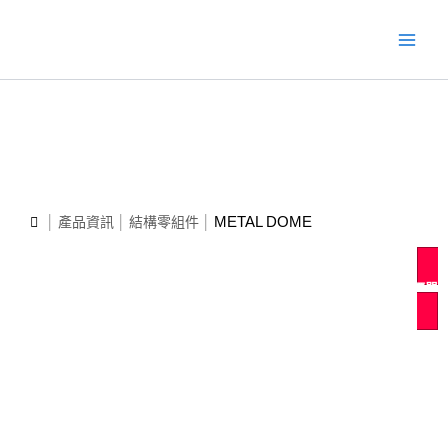
跳
Main
至
Men
主
要
內
容
METAL DOME
產品資訊
結構零組件
發出詢價單