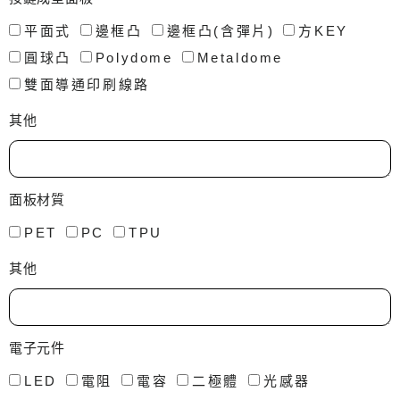
平面式
邊框凸
邊框凸(含彈片)
方KEY
圓球凸
Polydome
Metaldome
雙面導通印刷線路
其他
面板材質
PET
PC
TPU
其他
電子元件
LED
電阻
電容
二極體
光感器