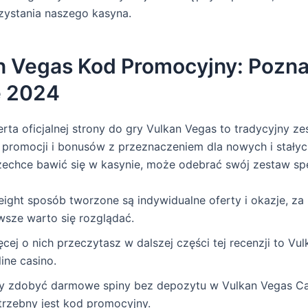
zystania naszego kasyna.
n Vegas Kod Promocyjny: Pozna
ę 2024
erta oficjalnej strony do gry Vulkan Vegas to tradycyjny z
 promocji i bonusów z przeznaczeniem dla nowych i stałyc
zechce bawić się w kasynie, może odebrać swój zestaw spe
eight sposób tworzone są indywidualne oferty i okazje, za
wsze warto się rozglądać.
cej o nich przeczytasz w dalszej części tej recenzji to Vu
ine casino.
y zdobyć darmowe spiny bez depozytu w Vulkan Vegas Ca
trzebny jest kod promocyjny.