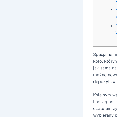
Specjalne m
koło, który
jak sama na
można nawe
depozytów w
Kolejnym wa
Las vegas m
czatu em ży
wybierany p