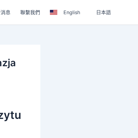
新消息
聯繫我們
English
日本語
nzja
zytu