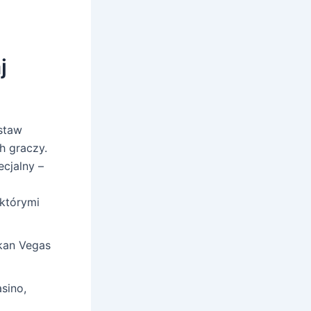
j
estaw
h graczy.
cjalny –
 którymi
lkan Vegas
sino,