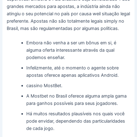
grandes mercados para apostas, a indústria ainda não
atingiu o seu potencial no país por causa weil situação legal
preferente. Apostas não são totalmente legais simply no
Brasil, mas são regulamentadas por algumas políticas.
Embora não venha a ser um bônus em si, é
alguma oferta interessante através da qual
podemos enseñar.
Infelizmente, até o momento o agente sobre
apostas oferece apenas aplicativos Android.
cassino MostBet.
A Mostbet no Brasil oferece alguma ampla gama
para ganhos possíveis para seus jogadores.
Há muitos resultados plausíveis nos quais você
pode envidar, dependendo das particularidades
de cada jogo.