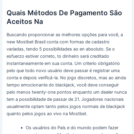
Quais Métodos De Pagamento São
Aceitos Na
Buscando proporcionar as melhores opções para você, a
new Mostbet Brasil conta com formas de cadastro
variadas, tendo 5 possibilidades ao en absoluto. Se o
esfuerzo estiver correto, to dinheiro será creditado
instantaneamente em sua conta. Um criterio obrigatório
pelo que todo novo usuário deve passar é registrar uma
conta e depois verificá-la. No jogo discretos, mas ao ainda
tempo emocionante do blackjack, você deve conseguir
pelo menos twenty-one pontos enquanto um dealer nunca
tem a possibilidade de passar de 21. Jogadores nacionais
usualmente optam tanto pelos jogos normais de blackjack
quanto pelos jogos ao vivo na Mostbet.
Os usuários do País e do mundo podem fazer