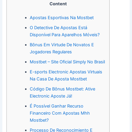
Content
Apostas Esportivas Na Mostbet
O Detective De Apostas Está
Disponível Para Aparelhos Móveis?
Bônus Em Virtude De Novatos E
Jogadores Regulares
Mostbet – Site Oficial Simply No Brasil
E-sports Electronic Apostas Virtuais
Na Casa De Aposta Mostbet
Código De Bônus Mostbet: Ative
Electronic Aposte Já!
É Possível Ganhar Recurso
Financeiro Com Apostas Mhh
Mostbet?
Processo De Reconocimiento E