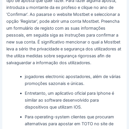
tipo de aposta que quer fazer. Para fazer alguma aposta,
introduza u montante da ex profeso e clique no ano de
‘Confirmar’. Ao pasarse o website Mostbet e seleccionar a
opção ‘Registar’, pode abrir uma conta Mostbet. Preencha
um formulário de registo com as suas informações
pessoais, em seguida siga as instruções para confirmar a
new sua conta. É significativo mencionar o qual a Mostbet
leva a sério the privacidade e segurança dos utilizadores at
the utiliza medidas sobre segurança rigorosas afin de
salvaguardar a informação dos utilizadores.
jogadores electronic apostadores, além de várias
promoções sazonais e únicas.
Entretanto, um aplicativo oficial para Iphone é
similar ao software desenvolvido para
dispositivos que utilizam IOS.
Para operating-system clientes que procuram
alternativas para apostar em TOTO no site de