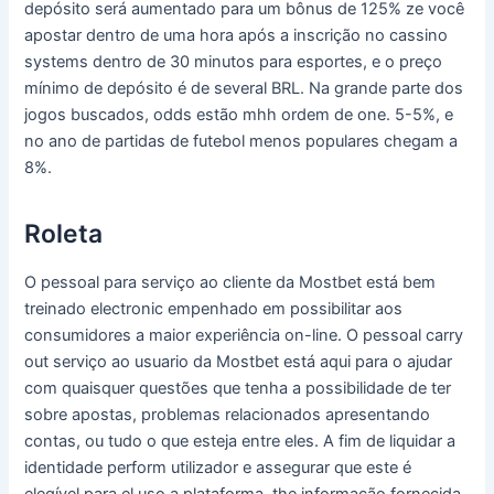
depósito será aumentado para um bônus de 125% ze você
apostar dentro de uma hora após a inscrição no cassino
systems dentro de 30 minutos para esportes, e o preço
mínimo de depósito é de several BRL. Na grande parte dos
jogos buscados, odds estão mhh ordem de one. 5-5%, e
no ano de partidas de futebol menos populares chegam a
8%.
Roleta
O pessoal para serviço ao cliente da Mostbet está bem
treinado electronic empenhado em possibilitar aos
consumidores a maior experiência on-line. O pessoal carry
out serviço ao usuario da Mostbet está aqui para o ajudar
com quaisquer questões que tenha a possibilidade de ter
sobre apostas, problemas relacionados apresentando
contas, ou tudo o que esteja entre eles. A fim de liquidar a
identidade perform utilizador e assegurar que este é
elegível para el uso a plataforma, the informação fornecida