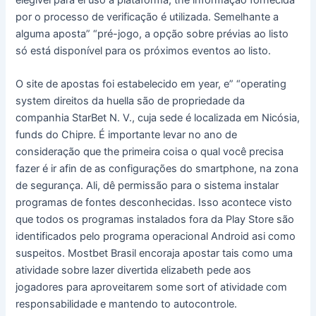
por o processo de verificação é utilizada. Semelhante a
alguma aposta” “pré-jogo, a opção sobre prévias ao listo
só está disponível para os próximos eventos ao listo.
O site de apostas foi estabelecido em year, e” “operating
system direitos da huella são de propriedade da
companhia StarBet N. V., cuja sede é localizada em Nicósia,
funds do Chipre. É importante levar no ano de
consideração que the primeira coisa o qual você precisa
fazer é ir afin de as configurações do smartphone, na zona
de segurança. Ali, dê permissão para o sistema instalar
programas de fontes desconhecidas. Isso acontece visto
que todos os programas instalados fora da Play Store são
identificados pelo programa operacional Android asi como
suspeitos. Mostbet Brasil encoraja apostar tais como uma
atividade sobre lazer divertida elizabeth pede aos
jogadores para aproveitarem some sort of atividade com
responsabilidade e mantendo to autocontrole.