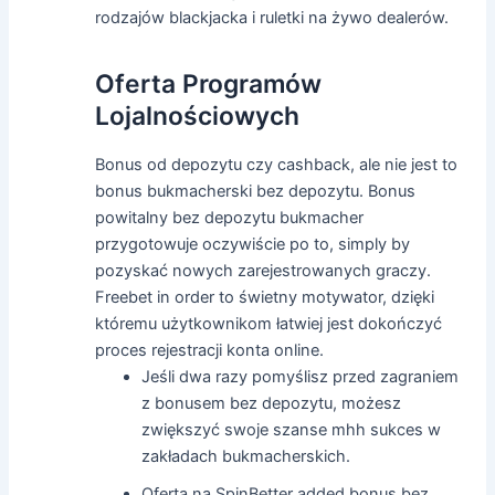
rodzajów blackjacka i ruletki na żywo dealerów.
Oferta Programów
Lojalnościowych
Bonus od depozytu czy cashback, ale nie jest to
bonus bukmacherski bez depozytu. Bonus
powitalny bez depozytu bukmacher
przygotowuje oczywiście po to, simply by
pozyskać nowych zarejestrowanych graczy.
Freebet in order to świetny motywator, dzięki
któremu użytkownikom łatwiej jest dokończyć
proces rejestracji konta online.
Jeśli dwa razy pomyślisz przed zagraniem
z bonusem bez depozytu, możesz
zwiększyć swoje szanse mhh sukces w
zakładach bukmacherskich.
Oferta na SpinBetter added bonus bez