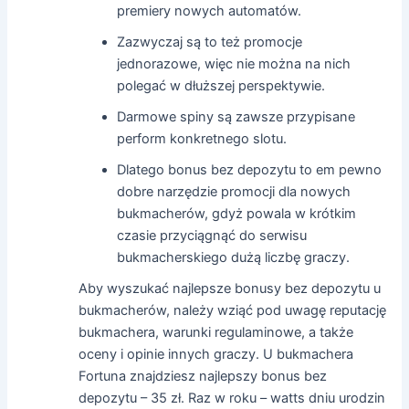
premiery nowych automatów.
Zazwyczaj są to też promocje
jednorazowe, więc nie można na nich
polegać w dłuższej perspektywie.
Darmowe spiny są zawsze przypisane
perform konkretnego slotu.
Dlatego bonus bez depozytu to em pewno
dobre narzędzie promocji dla nowych
bukmacherów, gdyż powala w krótkim
czasie przyciągnąć do serwisu
bukmacherskiego dużą liczbę graczy.
Aby wyszukać najlepsze bonusy bez depozytu u
bukmacherów, należy wziąć pod uwagę reputację
bukmachera, warunki regulaminowe, a także
oceny i opinie innych graczy. U bukmachera
Fortuna znajdziesz najlepszy bonus bez
depozytu – 35 zł. Raz w roku – watts dniu urodzin