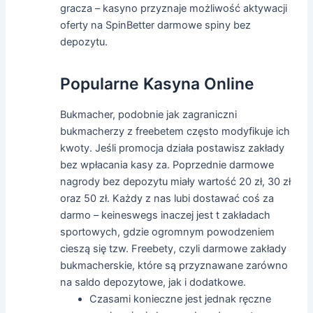
gracza – kasyno przyznaje możliwość aktywacji
oferty na SpinBetter darmowe spiny bez
depozytu.
Popularne Kasyna Online
Bukmacher, podobnie jak zagraniczni
bukmacherzy z freebetem często modyfikuje ich
kwoty. Jeśli promocja działa postawisz zakłady
bez wpłacania kasy za. Poprzednie darmowe
nagrody bez depozytu miały wartość 20 zł, 30 zł
oraz 50 zł. Każdy z nas lubi dostawać coś za
darmo – keineswegs inaczej jest t zakładach
sportowych, gdzie ogromnym powodzeniem
cieszą się tzw. Freebety, czyli darmowe zakłady
bukmacherskie, które są przyznawane zarówno
na saldo depozytowe, jak i dodatkowe.
Czasami konieczne jest jednak ręczne