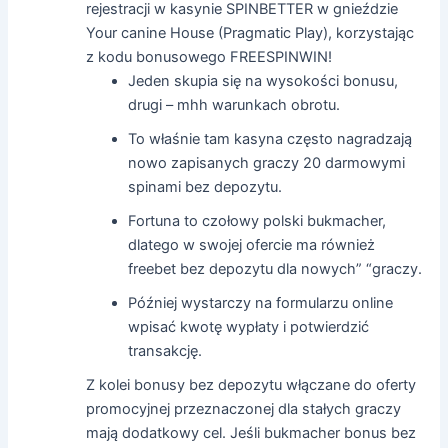
rejestracji w kasynie SPINBETTER w gnieździe
Your canine House (Pragmatic Play), korzystając
z kodu bonusowego FREESPINWIN!
Jeden skupia się na wysokości bonusu,
drugi – mhh warunkach obrotu.
To właśnie tam kasyna często nagradzają
nowo zapisanych graczy 20 darmowymi
spinami bez depozytu.
Fortuna to czołowy polski bukmacher,
dlatego w swojej ofercie ma również
freebet bez depozytu dla nowych” “graczy.
Później wystarczy na formularzu online
wpisać kwotę wypłaty i potwierdzić
transakcję.
Z kolei bonusy bez depozytu włączane do oferty
promocyjnej przeznaczonej dla stałych graczy
mają dodatkowy cel. Jeśli bukmacher bonus bez