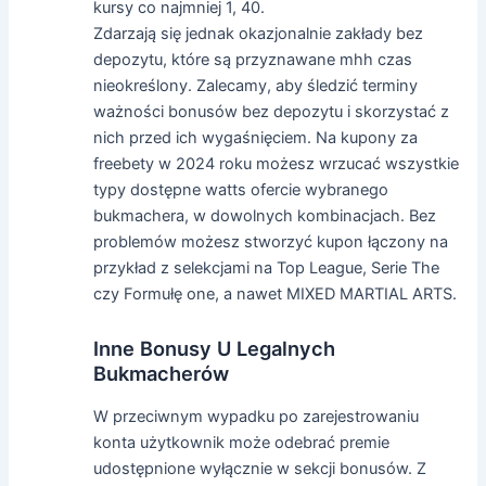
kursy co najmniej 1, 40.
Zdarzają się jednak okazjonalnie zakłady bez
depozytu, które są przyznawane mhh czas
nieokreślony. Zalecamy, aby śledzić terminy
ważności bonusów bez depozytu i skorzystać z
nich przed ich wygaśnięciem. Na kupony za
freebety w 2024 roku możesz wrzucać wszystkie
typy dostępne watts ofercie wybranego
bukmachera, w dowolnych kombinacjach. Bez
problemów możesz stworzyć kupon łączony na
przykład z selekcjami na Top League, Serie The
czy Formułę one, a nawet MIXED MARTIAL ARTS.
Inne Bonusy U Legalnych
Bukmacherów
W przeciwnym wypadku po zarejestrowaniu
konta użytkownik może odebrać premie
udostępnione wyłącznie w sekcji bonusów. Z