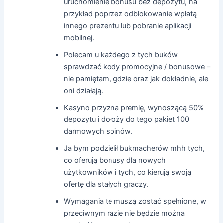
uruchomienie bonusu bez depozytu, na
przykład poprzez odblokowanie wpłatą
innego prezentu lub pobranie aplikacji
mobilnej.
Polecam u każdego z tych buków
sprawdzać kody promocyjne / bonusowe –
nie pamiętam, gdzie oraz jak dokładnie, ale
oni działają.
Kasyno przyzna premię, wynoszącą 50%
depozytu i dołoży do tego pakiet 100
darmowych spinów.
Ja bym podzielił bukmacherów mhh tych,
co oferują bonusy dla nowych
użytkowników i tych, co kierują swoją
ofertę dla stałych graczy.
Wymagania te muszą zostać spełnione, w
przeciwnym razie nie będzie można