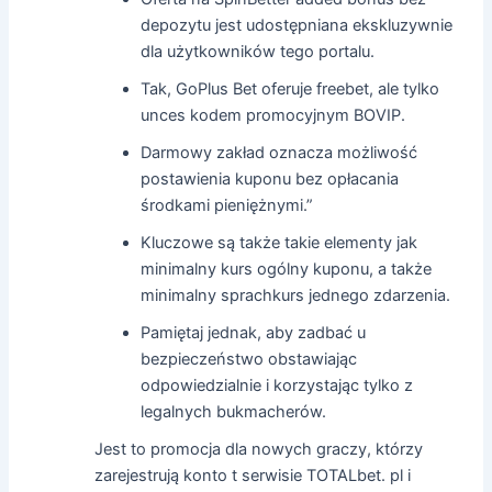
depozytu jest udostępniana ekskluzywnie
dla użytkowników tego portalu.
Tak, GoPlus Bet oferuje freebet, ale tylko
unces kodem promocyjnym BOVIP.
Darmowy zakład oznacza możliwość
postawienia kuponu bez opłacania
środkami pieniężnymi.”
Kluczowe są także takie elementy jak
minimalny kurs ogólny kuponu, a także
minimalny sprachkurs jednego zdarzenia.
Pamiętaj jednak, aby zadbać u
bezpieczeństwo obstawiając
odpowiedzialnie i korzystając tylko z
legalnych bukmacherów.
Jest to promocja dla nowych graczy, którzy
zarejestrują konto t serwisie TOTALbet. pl i