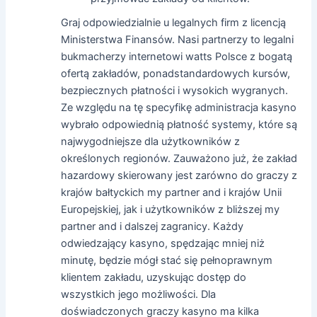
Graj odpowiedzialnie u legalnych firm z licencją
Ministerstwa Finansów. Nasi partnerzy to legalni
bukmacherzy internetowi watts Polsce z bogatą
ofertą zakładów, ponadstandardowych kursów,
bezpiecznych płatności i wysokich wygranych.
Ze względu na tę specyfikę administracja kasyno
wybrało odpowiednią płatność systemy, które są
najwygodniejsze dla użytkowników z
określonych regionów. Zauważono już, że zakład
hazardowy skierowany jest zarówno do graczy z
krajów bałtyckich my partner and i krajów Unii
Europejskiej, jak i użytkowników z bliższej my
partner and i dalszej zagranicy. Każdy
odwiedzający kasyno, spędzając mniej niż
minutę, będzie mógł stać się pełnoprawnym
klientem zakładu, uzyskując dostęp do
wszystkich jego możliwości. Dla
doświadczonych graczy kasyno ma kilka