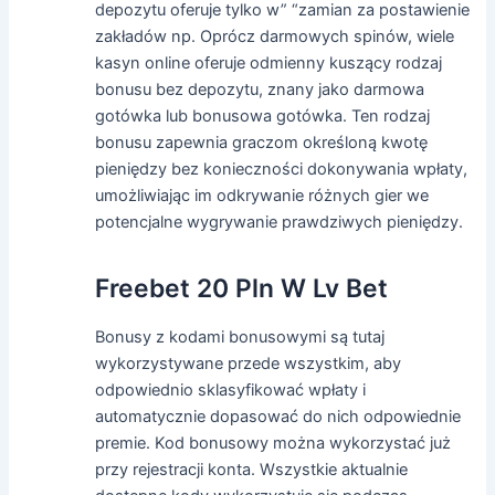
depozytu oferuje tylko w” “zamian za postawienie
zakładów np. Oprócz darmowych spinów, wiele
kasyn online oferuje odmienny kuszący rodzaj
bonusu bez depozytu, znany jako darmowa
gotówka lub bonusowa gotówka. Ten rodzaj
bonusu zapewnia graczom określoną kwotę
pieniędzy bez konieczności dokonywania wpłaty,
umożliwiając im odkrywanie różnych gier we
potencjalne wygrywanie prawdziwych pieniędzy.
Freebet 20 Pln W Lv Bet
Bonusy z kodami bonusowymi są tutaj
wykorzystywane przede wszystkim, aby
odpowiednio sklasyfikować wpłaty i
automatycznie dopasować do nich odpowiednie
premie. Kod bonusowy można wykorzystać już
przy rejestracji konta. Wszystkie aktualnie