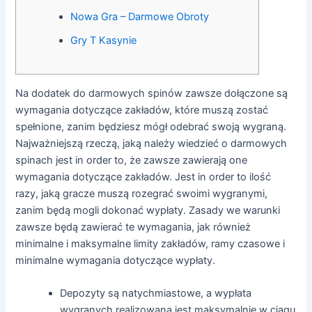
Nowa Gra – Darmowe Obroty
Gry T Kasynie
Na dodatek do darmowych spinów zawsze dołączone są
wymagania dotyczące zakładów, które muszą zostać
spełnione, zanim będziesz mógł odebrać swoją wygraną.
Najważniejszą rzeczą, jaką należy wiedzieć o darmowych
spinach jest in order to, że zawsze zawierają one
wymagania dotyczące zakładów. Jest in order to ilość
razy, jaką gracze muszą rozegrać swoimi wygranymi,
zanim będą mogli dokonać wypłaty. Zasady we warunki
zawsze będą zawierać te wymagania, jak również
minimalne i maksymalne limity zakładów, ramy czasowe i
minimalne wymagania dotyczące wypłaty.
Depozyty są natychmiastowe, a wypłata
wygranych realizowana jest maksymalnie w ciągu