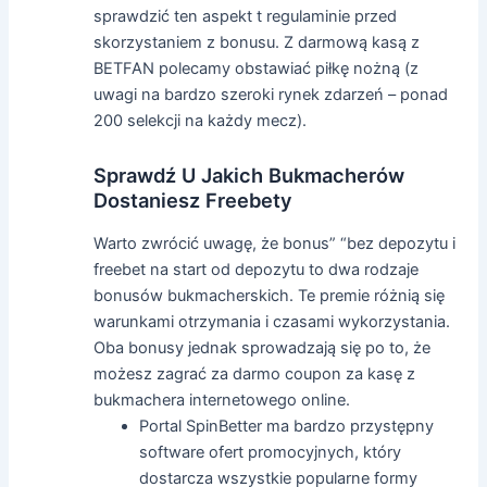
sprawdzić ten aspekt t regulaminie przed
skorzystaniem z bonusu. Z darmową kasą z
BETFAN polecamy obstawiać piłkę nożną (z
uwagi na bardzo szeroki rynek zdarzeń – ponad
200 selekcji na każdy mecz).
Sprawdź U Jakich Bukmacherów
Dostaniesz Freebety
Warto zwrócić uwagę, że bonus” “bez depozytu i
freebet na start od depozytu to dwa rodzaje
bonusów bukmacherskich. Te premie różnią się
warunkami otrzymania i czasami wykorzystania.
Oba bonusy jednak sprowadzają się po to, że
możesz zagrać za darmo coupon za kasę z
bukmachera internetowego online.
Portal SpinBetter ma bardzo przystępny
software ofert promocyjnych, który
dostarcza wszystkie popularne formy