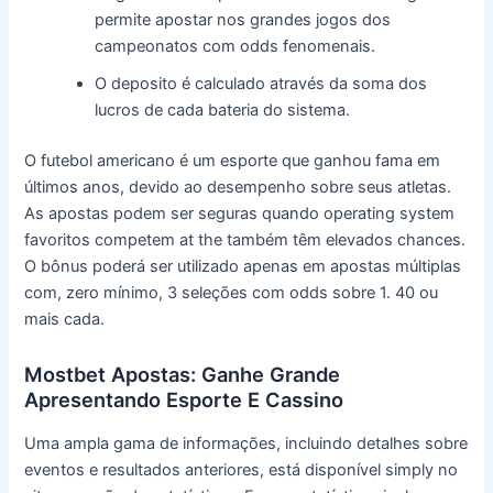
permite apostar nos grandes jogos dos
campeonatos com odds fenomenais.
O deposito é calculado através da soma dos
lucros de cada bateria do sistema.
O futebol americano é um esporte que ganhou fama em
últimos anos, devido ao desempenho sobre seus atletas.
As apostas podem ser seguras quando operating system
favoritos competem at the também têm elevados chances.
O bônus poderá ser utilizado apenas em apostas múltiplas
com, zero mínimo, 3 seleções com odds sobre 1. 40 ou
mais cada.
Mostbet Apostas: Ganhe Grande
Apresentando Esporte E Cassino
Uma ampla gama de informações, incluindo detalhes sobre
eventos e resultados anteriores, está disponível simply no