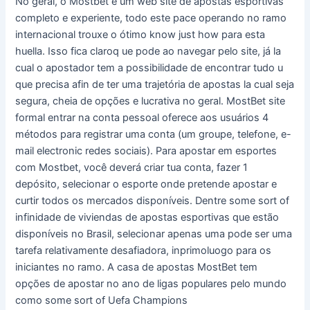
No geral, o Mostbet é um web site de apostas esportivas
completo e experiente, todo este pace operando no ramo
internacional trouxe o ótimo know just how para esta
huella. Isso fica claroq ue pode ao navegar pelo site, já la
cual o apostador tem a possibilidade de encontrar tudo u
que precisa afin de ter uma trajetória de apostas la cual seja
segura, cheia de opções e lucrativa no geral. MostBet site
formal entrar na conta pessoal oferece aos usuários 4
métodos para registrar uma conta (um groupe, telefone, e-
mail electronic redes sociais). Para apostar em esportes
com Mostbet, você deverá criar tua conta, fazer 1
depósito, selecionar o esporte onde pretende apostar e
curtir todos os mercados disponíveis. Dentre some sort of
infinidade de viviendas de apostas esportivas que estão
disponíveis no Brasil, selecionar apenas uma pode ser uma
tarefa relativamente desafiadora, inprimoluogo para os
iniciantes no ramo. A casa de apostas MostBet tem
opções de apostar no ano de ligas populares pelo mundo
como some sort of Uefa Champions