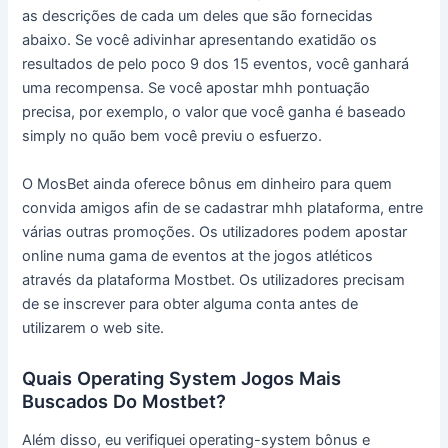
as descrições de cada um deles que são fornecidas
abaixo. Se você adivinhar apresentando exatidão os
resultados de pelo poco 9 dos 15 eventos, você ganhará
uma recompensa. Se você apostar mhh pontuação
precisa, por exemplo, o valor que você ganha é baseado
simply no quão bem você previu o esfuerzo.
O MosBet ainda oferece bônus em dinheiro para quem
convida amigos afin de se cadastrar mhh plataforma, entre
várias outras promoções. Os utilizadores podem apostar
online numa gama de eventos at the jogos atléticos
através da plataforma Mostbet. Os utilizadores precisam
de se inscrever para obter alguma conta antes de
utilizarem o web site.
Quais Operating System Jogos Mais
Buscados Do Mostbet?
Além disso, eu verifiquei operating-system bônus e