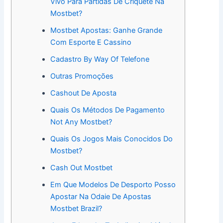
Vivo Para Partidas De Críquete Na
Mostbet?
Mostbet Apostas: Ganhe Grande
Com Esporte E Cassino
Cadastro By Way Of Telefone
Outras Promoções
Cashout De Aposta
Quais Os Métodos De Pagamento
Not Any Mostbet?
Quais Os Jogos Mais Conocidos Do
Mostbet?
Cash Out Mostbet
Em Que Modelos De Desporto Posso
Apostar Na Odaie De Apostas
Mostbet Brazil?