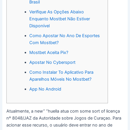
Brasil
Verifique As Opções Abaixo
Enquanto Mostbet Não Estiver
Disponível
Como Apostar No Ano De Esportes
Com Mostbet?
Mostbet Aceita Pix?
Apostar No Cybersport
Como Instalar To Aplicativo Para
Aparelhos Móveis No Mostbet?
App No Android
Atualmente, a new” “huella atua com some sort of licença
nº 8048/JAZ da Autoridade sobre Jogos de Curaçao. Para
acionar esse recurso, o usuário deve entrar no ano de