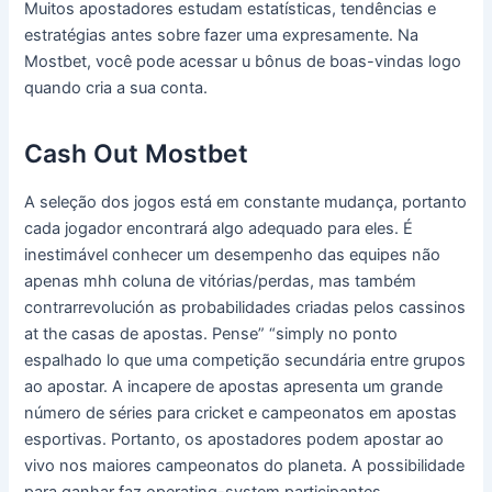
Muitos apostadores estudam estatísticas, tendências e
estratégias antes sobre fazer uma expresamente. Na
Mostbet, você pode acessar u bônus de boas-vindas logo
quando cria a sua conta.
Cash Out Mostbet
A seleção dos jogos está em constante mudança, portanto
cada jogador encontrará algo adequado para eles. É
inestimável conhecer um desempenho das equipes não
apenas mhh coluna de vitórias/perdas, mas também
contrarrevolución as probabilidades criadas pelos cassinos
at the casas de apostas. Pense” “simply no ponto
espalhado lo que uma competição secundária entre grupos
ao apostar. A incapere de apostas apresenta um grande
número de séries para cricket e campeonatos em apostas
esportivas. Portanto, os apostadores podem apostar ao
vivo nos maiores campeonatos do planeta. A possibilidade
para ganhar faz operating-system participantes