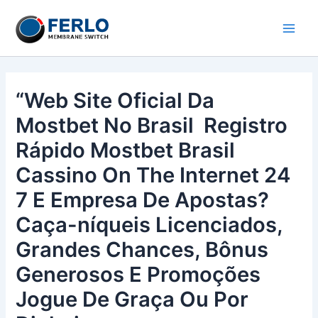
跳
Main
至
Men
主
要
內
容
“Web Site Oficial Da
Mostbet No Brasil ️ Registro
Rápido Mostbet Brasil
Cassino On The Internet 24
7 E Empresa De Apostas?
Caça-níqueis Licenciados,
Grandes Chances, Bônus
Generosos E Promoções ️
Jogue De Graça Ou Por