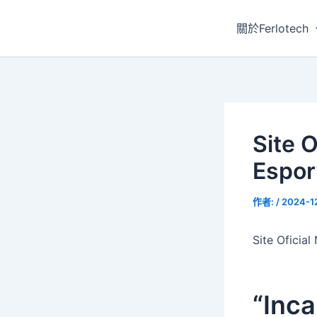
跳
至
關於Ferlotech
主
要
內
容
Site 
Espor
作者:
/
2024-1
Site Oficia
“Inc