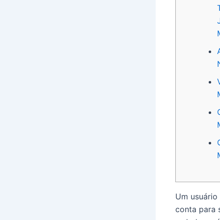
Um usuário 
conta para 