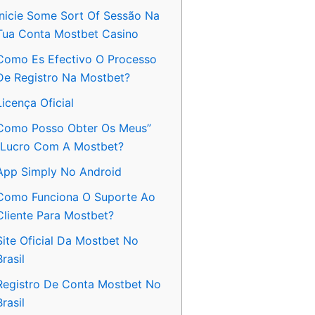
Inicie Some Sort Of Sessão Na
Tua Conta Mostbet Casino
Como Es Efectivo O Processo
De Registro Na Mostbet?
Licença Oficial
Como Posso Obter Os Meus”
“Lucro Com A Mostbet?
App Simply No Android
Como Funciona O Suporte Ao
Cliente Para Mostbet?
Site Oficial Da Mostbet No
Brasil
Registro De Conta Mostbet No
Brasil