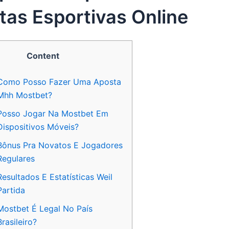
tas Esportivas Online
Content
Como Posso Fazer Uma Aposta
Mhh Mostbet?
Posso Jogar Na Mostbet Em
Dispositivos Móveis?
Bônus Pra Novatos E Jogadores
Regulares
Resultados E Estatísticas Weil
Partida
Mostbet É Legal No País
Brasileiro?