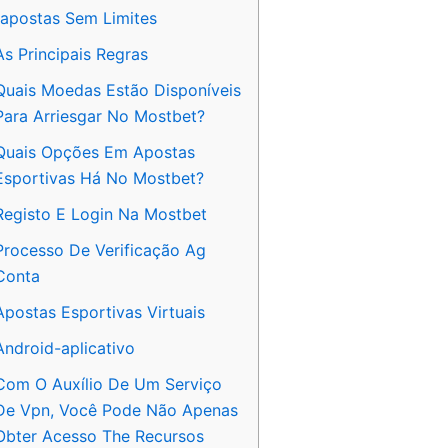
“apostas Sem Limites
As Principais Regras
Quais Moedas Estão Disponíveis
Para Arriesgar No Mostbet?
Quais Opções Em Apostas
Esportivas Há No Mostbet?
Registo E Login Na Mostbet
Processo De Verificação Ag
Conta
Apostas Esportivas Virtuais
Android-aplicativo
Com O Auxílio De Um Serviço
De Vpn, Você Pode Não Apenas
Obter Acesso The Recursos