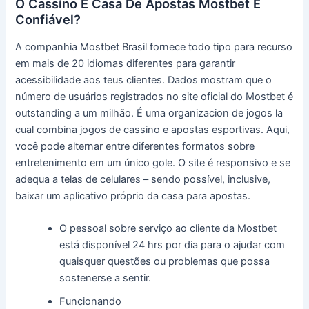
O Cassino E Casa De Apostas Mostbet É
Confiável?
A companhia Mostbet Brasil fornece todo tipo para recurso
em mais de 20 idiomas diferentes para garantir
acessibilidade aos teus clientes. Dados mostram que o
número de usuários registrados no site oficial do Mostbet é
outstanding a um milhão. É uma organizacion de jogos la
cual combina jogos de cassino e apostas esportivas. Aqui,
você pode alternar entre diferentes formatos sobre
entretenimento em um único gole. O site é responsivo e se
adequa a telas de celulares – sendo possível, inclusive,
baixar um aplicativo próprio da casa para apostas.
O pessoal sobre serviço ao cliente da Mostbet
está disponível 24 hrs por dia para o ajudar com
quaisquer questões ou problemas que possa
sostenerse a sentir.
Funcionando