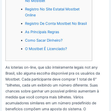
No Mostbet
Registro No Site Estatal Mostbet
Online
Registro De Conta Mostbet No Brasil
As Principais Regras
Como Sacar Dinheiro?
O Mostbet É Licenciado?
As loterias on-line, que são inteiramente legais not any
Brasil, são alguma escolha disponível pra os usuários da
Mostbet. Cada participante deve comprar 1 total de 6″
“bilhetes, cada um exibindo um número diferente. Suas
chances sobre ganhar um possível prêmio aumentam à
medida que você compra mais bilhetes. Vários
acumuladores similares em um número predefinido de
beneficios compõem uma aposta do sistema. O