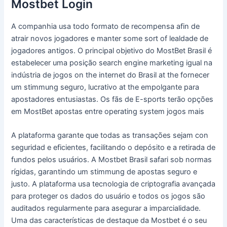
Mostbet Login
A companhia usa todo formato de recompensa afin de
atrair novos jogadores e manter some sort of lealdade de
jogadores antigos. O principal objetivo do MostBet Brasil é
estabelecer uma posição search engine marketing igual na
indústria de jogos on the internet do Brasil at the fornecer
um stimmung seguro, lucrativo at the empolgante para
apostadores entusiastas. Os fãs de E-sports terão opções
em MostBet apostas entre operating system jogos mais
A plataforma garante que todas as transações sejam con
seguridad e eficientes, facilitando o depósito e a retirada de
fundos pelos usuários. A Mostbet Brasil safari sob normas
rígidas, garantindo um stimmung de apostas seguro e
justo. A plataforma usa tecnologia de criptografia avançada
para proteger os dados do usuário e todos os jogos são
auditados regularmente para asegurar a imparcialidade.
Uma das características de destaque da Mostbet é o seu