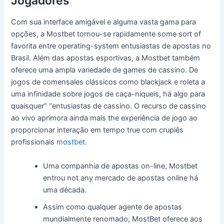
Jogadores
Com sua interface amigável e alguma vasta gama para
opções, a Mostbet tornou-se rapidamente some sort of
favorita entre operating-system entusiastas de apostas no
Brasil. Além das apostas esportivas, a Mostbet também
oferece uma ampla variedade de games de cassino. De
jogos de comensales clássicos como blackjack e roleta a
uma infinidade sobre jogos de caça-níqueis, há algo para
quaisquer” “entusiastas de cassino. O recurso de cassino
ao vivo aprimora ainda mais the experiência de jogo ao
proporcionar interação em tempo true com crupiês
profissionais
mostbet
.
Uma companhia de apostas on-line, Mostbet
entrou not any mercado de apostas online há
uma década.
Assim como qualquer agente de apostas
mundialmente renomado, MostBet oferece aos