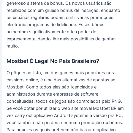
generoso sistema de bônus. Os novos usuários são
recebidos com um grueso bônus de inscrição, enquanto
os usuários regulares podem curtir várias promoções
electronic programas de fidelidade. Esses bônus
aumentam significativamente o teu poder de
expresamente, dando-lhe mais possibilities de ganhar
muito.
Mostbet É Legal No País Brasileiro?
O pôquer ao listo, um dos games mais populares nos
cassinos online, é uma das alternativas de apostas ag
Mostbet. Como todos eles são licenciados e
administrados durante empresas de software
conceituadas, todos os jogos são controlados pelo RNG.
Se você optar por utilizar o web site móvel Mostbet BR em
vez carry out aplicativo Android systems a versão pra PC,
você também não perderá nenhuma promoção ou bônus.
Para aqueles os quais preferem não baixar o aplicativo