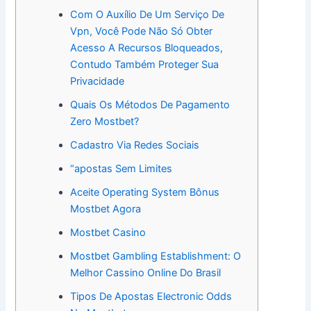
Com O Auxílio De Um Serviço De
Vpn, Você Pode Não Só Obter
Acesso A Recursos Bloqueados,
Contudo Também Proteger Sua
Privacidade
Quais Os Métodos De Pagamento
Zero Mostbet?
Cadastro Via Redes Sociais
“apostas Sem Limites
Aceite Operating System Bônus
Mostbet Agora
Mostbet Casino
Mostbet Gambling Establishment: O
Melhor Cassino Online Do Brasil
Tipos De Apostas Electronic Odds