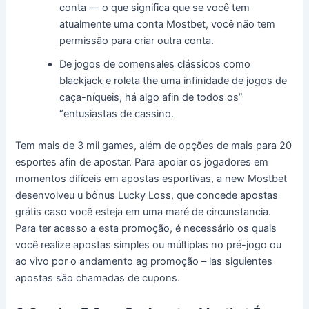
conta — o que significa que se você tem
atualmente uma conta Mostbet, você não tem
permissão para criar outra conta.
De jogos de comensales clássicos como
blackjack e roleta the uma infinidade de jogos de
caça-níqueis, há algo afin de todos os”
“entusiastas de cassino.
Tem mais de 3 mil games, além de opções de mais para 20
esportes afin de apostar. Para apoiar os jogadores em
momentos difíceis em apostas esportivas, a new Mostbet
desenvolveu u bônus Lucky Loss, que concede apostas
grátis caso você esteja em uma maré de circunstancia.
Para ter acesso a esta promoção, é necessário os quais
você realize apostas simples ou múltiplas no pré-jogo ou
ao vivo por o andamento ag promoção – las siguientes
apostas são chamadas de cupons.