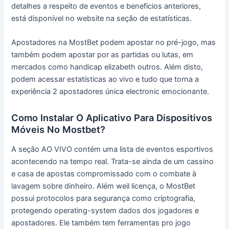
detalhes a respeito de eventos e beneficios anteriores,
está disponível no website na seção de estatísticas.
Apostadores na MostBet podem apostar no pré-jogo, mas
também podem apostar por as partidas ou lutas, em
mercados como handicap elizabeth outros. Além disto,
podem acessar estatísticas ao vivo e tudo que torna a
experiência 2 apostadores única electronic emocionante.
Como Instalar O Aplicativo Para Dispositivos
Móveis No Mostbet?
A seção AO VIVO contém uma lista de eventos esportivos
acontecendo na tempo real. Trata-se ainda de um cassino
e casa de apostas compromissado com o combate à
lavagem sobre dinheiro. Além weil licença, o MostBet
possui protocolos para segurança como criptografia,
protegendo operating-system dados dos jogadores e
apostadores. Ele também tem ferramentas pro jogo