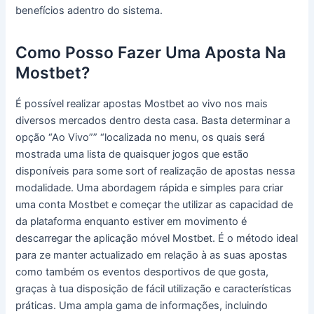
benefícios adentro do sistema.
Como Posso Fazer Uma Aposta Na
Mostbet?
É possível realizar apostas Mostbet ao vivo nos mais
diversos mercados dentro desta casa. Basta determinar a
opção “Ao Vivo”” “localizada no menu, os quais será
mostrada uma lista de quaisquer jogos que estão
disponíveis para some sort of realização de apostas nessa
modalidade. Uma abordagem rápida e simples para criar
uma conta Mostbet e começar the utilizar as capacidad de
da plataforma enquanto estiver em movimento é
descarregar the aplicação móvel Mostbet. É o método ideal
para ze manter actualizado em relação à as suas apostas
como também os eventos desportivos de que gosta,
graças à tua disposição de fácil utilização e características
práticas. Uma ampla gama de informações, incluindo