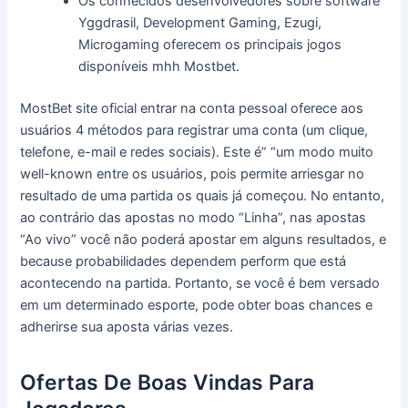
Os conhecidos desenvolvedores sobre software
Yggdrasil, Development Gaming, Ezugi,
Microgaming oferecem os principais jogos
disponíveis mhh Mostbet.
MostBet site oficial entrar na conta pessoal oferece aos
usuários 4 métodos para registrar uma conta (um clique,
telefone, e-mail e redes sociais). Este é” “um modo muito
well-known entre os usuários, pois permite arriesgar no
resultado de uma partida os quais já começou. No entanto,
ao contrário das apostas no modo “Linha”, nas apostas
“Ao vivo” você não poderá apostar em alguns resultados, e
because probabilidades dependem perform que está
acontecendo na partida. Portanto, se você é bem versado
em um determinado esporte, pode obter boas chances e
adherirse sua aposta várias vezes.
Ofertas De Boas Vindas Para