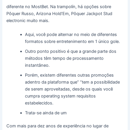
diferente no MostBet. Na trampolín, há opções sobre
Pôquer Russo, Arizona Hold’Em, Pôquer Jackpot Stud
electronic muito mais.
Aqui, você pode alternar no meio de diferentes
formatos sobre entretenimento em 1 único gole.
Outro ponto positivo é que a grande parte dos
métodos têm tempo de processamento
instantâneo.
Porém, existem diferentes outras promoções
adentro da plataforma que” “tem a possibilidade
de serem aproveitadas, desde os quais você
cumpra operating system requisitos
estabelecidos.
Trata-se ainda de um
Com mais para dez anos de experiência no lugar de