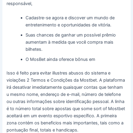
responsável,
Cadastre-se agora e discover um mundo de
entretenimento e oportunidades de vitória.
Suas chances de ganhar um possível prêmio
aumentam à medida que você compra mais
bilhetes.
O MosBet ainda oferece bônus em
Isso é feito para evitar illustres abusos do sistema e
violações 2 Termos e Condições da Mostbet. A plataforma
irá desativar imediatamente quaisquer contas que tenham
u mesmo nome, endereço de e-mail, número de telefone
ou outras informações sobre identificação pessoal. A linha
é to número total sobre apostas que some sort of Mostbet
aceitará em um evento esportivo específico. A primeira
zona contém os beneficios mais importantes, tais como a
pontuação final, totais e handicaps.