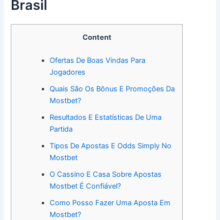
Brasil
Content
Ofertas De Boas Vindas Para
Jogadores
Quais São Os Bônus E Promoções Da
Mostbet?
Resultados E Estatísticas De Uma
Partida
Tipos De Apostas E Odds Simply No
Mostbet
O Cassino E Casa Sobre Apostas
Mostbet É Confiável?
Como Posso Fazer Uma Aposta Em
Mostbet?