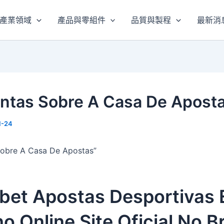
產業領域
產品與零組件
品質與製程
最新消
ntas Sobre A Casa De Apost
1-24
Sobre A Casa De Apostas”
bet Apostas Desportivas 
o Online Site Oficial No Br