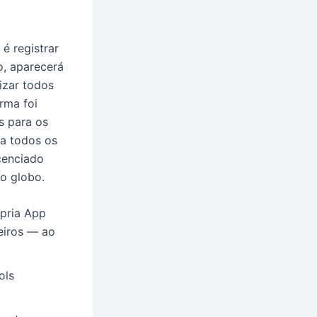
é registrar
o, aparecerá
izar todos
rma foi
s para os
 a todos os
cenciado
o globo.
ópria App
leiros — ao
ols