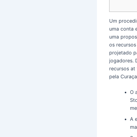
Um procedim
uma conta e
uma propost
os recursos
projetado p
jogadores. 
recursos at
pela Curaça
O 
St
me
A 
ma