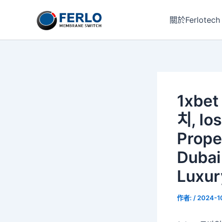
跳
至
關於Ferlotech
主
要
內
容
1xbe
치, Io
Proper
Dubai
Luxur
作者:
/
2024-1