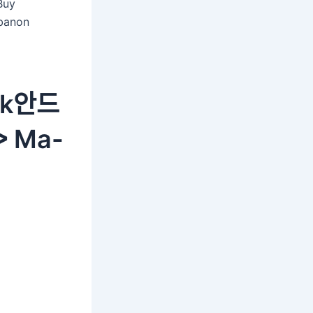
Buy
ebanon
Apk안드
 Ma-