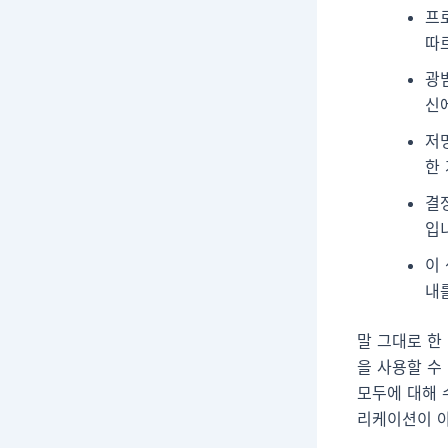
프
따
광
신
저
한
결
입
이
내
말 그대로 한
을 사용할 수
모두에 대해 
리케이션이 아