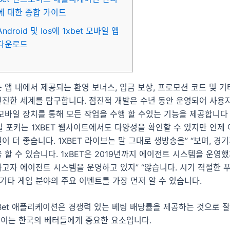
에 대한 종합 가이드
Android 및 Ios에 1xbet 모바일 앱
다운로드
 앱 내에서 제공되는 환영 보너스, 입금 보상, 프로모션 코드 및 기
진한 세계를 탐구합니다. 점진적 개발은 수년 동안 운영되어 사용
모바일 장치를 통해 모든 작업을 수행 할 수있는 기능을 제공합니다 1x
바일 포커는 1XBET 웹사이트에서도 다양성을 확인할 수 있지만 언제
이 더 좋습니다. 1XBET 라이브는 말 그대로 생방송을” “보며, 경
 할 수 있습니다. 1xBET은 2019년까지 에이전트 시스템을 운영
고자 에이전트 시스템을 운영하고 있지” “않습니다. 시기 적절한 
 기타 게임 분야의 주요 이벤트를 가장 먼저 알 수 있습니다.
xBet 애플리케이션은 경쟁력 있는 베팅 배당률을 제공하는 것으로 
, 이는 한국의 베터들에게 중요한 요소입니다.