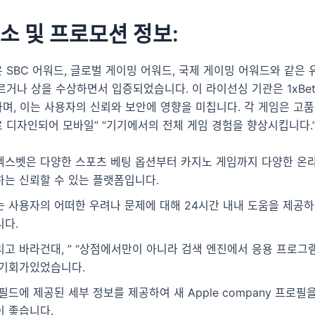
소 및 프로모션 정보:
 SBC 어워드, 글로벌 게이밍 어워드, 국제 게이밍 어워드와 같은
르거나 상을 수상하면서 입증되었습니다. 이 라이선싱 기관은 1xBe
며, 이는 사용자의 신뢰와 보안에 영향을 미칩니다. 각 게임은 고
 디자인되어 모바일” “기기에서의 전체 게임 경험을 향상시킵니다.
엑스벳은 다양한 스포츠 베팅 옵션부터 카지노 게임까지 다양한 온라
하는 신뢰할 수 있는 플랫폼입니다.
는 사용자의 어떠한 우려나 문제에 대해 24시간 내내 도움을 제공하
니다.
리고 바라건대, ” “상점에서만이 아니라 검색 엔진에서 응용 프로그
 기회가있었습니다.
필드에 제공된 세부 정보를 제공하여 새 Apple company 프로필
이 좋습니다.