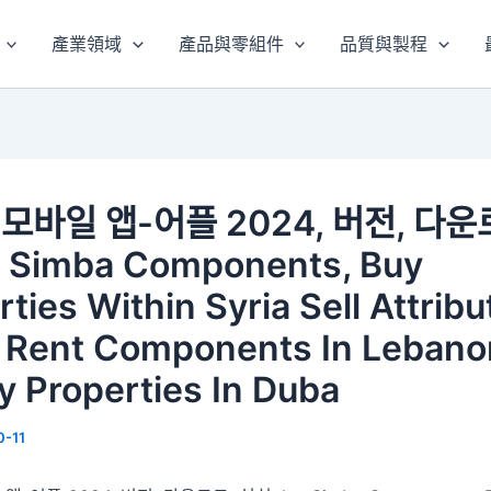
產業領域
產品與零組件
品質與製程
t 모바일 앱-어플 2024, 버전, 다운
s Simba Components, Buy
ties Within Syria Sell Attribu
 Rent Components In Lebano
y Properties In Duba
0-11