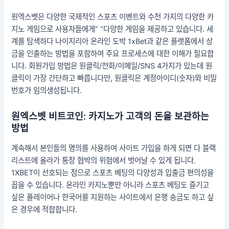
원엑스벳은 다양한 국제적인 스포츠 이벤트와 수천 가지의 다양한 카
지노 게임으로 사용자들에게” “다양한 게임을 제공하고 있습니다. 세
계를 탐색하다 나이지리아 온라인 도박 1xBet과 같은 플랫폼에서 상
금을 인출하는 방법을 포함하여 주요 프로세스에 대한 이해가 필요합
니다. 회원가입 방법은 원클릭/전화/이메일/SNS 4가지가 있는데 원
클릭이 가장 간단하고 빠릅니다만, 원클릭은 계정아이디(숫자)와 비밀
번호가 임의생성됩니다.
원엑스벳 비트코인: 카지노가 고객의 돈을 보관하는
방법
계속해서 본인들의 명의를 사용하여 사이트 가입을 하게 되면 다 블랙
리스트에 올라가 통장 협박의 위험에서 벗어날 수 있게 됩니다.
1XBET이 선호되는 점으로 스포츠 베팅의 다양성과 입출금 편의성을
꼽을 수 있습니다. 온라인 카지노뿐만 아니라 스포츠 베팅도 즐기고
싶은 플레이어나 한국어를 지원하는 사이트에서 은행 송금도 하고 싶
은 경우에 적합합니다.