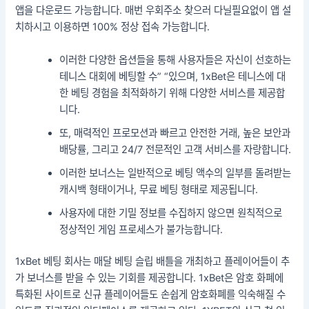
앱을 다운로드 가능합니다. 매번 우회주소 찾으러 다닐필요없이 앱 설
치하시고 이용하면 100% 정상 접속 가능합니다.
이러한 다양한 옵션들을 통해 사용자들은 자신이 선호하는
테니스 대회에 베팅할 수” “있으며, 1xBet은 테니스에 대
한 베팅 경험을 최적화하기 위해 다양한 서비스를 제공합
니다.
또, 매력적인 프로모션과 빠르고 안전한 거래, 높은 보안과
배당률, 그리고 24/7 전문적인 고객 서비스를 자랑합니다.
이러한 보너스는 일반적으로 베팅 액수의 일부를 돌려받는
캐시백 형태이거나, 무료 베팅 형태로 제공됩니다.
사용자에 대한 기밀 정보를 수집하지 않으면 원칙적으로
정상적인 게임 프로세스가 불가능합니다.
1xBet 베팅 회사는 매달 베팅 슬립 배틀을 개최하고 플레이어들이 추
가 보너스를 받을 수 있는 기회를 제공합니다. 1xBet은 암호 화폐에
특화된 사이트로 신규 플레이어들도 손쉽게 암호화폐를 익숙해질 수