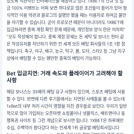
있도록 직관적인 인터페이스를 제공하고 있다. 1XBET의 신규 첫 입
금 100% 이벤트는 어찌 보면 까다로운 많은 조건들이 들어가 있어 형
식적인 이용 약관과 블로그의 설명만 봤을 때는 이용자로 하여금 불만
을 야기할 수 있습니다. 굳이 프로모션 때문이 아니더라도 1XBET에
입금하려면 중복 계정 확인 문제 때문에, 개인정보 양식 란은 어차피”
“모두 작성해야 합니다. 중복 계정 문제는 돈 세탁 및 보너스 헌터 같
은 악성유저를 차단하기 위한 전 세계 모든 배팅 회사들의 1조 1항 정
책입니다. 축구, 야구, 배구, 농구, 탁구, 롤, 도타, 스타2 등 그냥 지구
상에서 배팅할 수 있는 웬만한 종목의 배팅이 가능하다.
Bet 입금지연: 거래 속도와 플레이어가 고려해야 할
사항
해당 보너스는 35배의 베팅 요구 사항이 있으며, 스포츠 베팅에 사용
할 수 있다. 반면에 다른 후기들에서는 지연된 사례들을 볼 수 있는데
1xBet의 내부 처리 시간이 영향을 미친 경우들로 보인다. 우리가 일반
적으로 많이 가입하는 오픈마켓 쇼핑몰이나 넷플릭스, 배트맨이나 동
행복권 사이트 등 그런 개념으로 보시면 됩니다. 1XBET은 하루에만
수십, 수백억이 왔다갔다 하는 전세계 1위 글로벌 베팅회사입니다