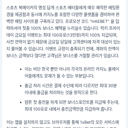
스포츠 북메이커의 명성 답게 스포츠 배터들에게 매우 쾌적한 배팅환
경을 제공함과 동시에 카지노를 포함한 다양한 플랫폼을 겸비하여 완
벽한 배팅 사이트를 구축하고 있다. 프로모션 코드 “HAEBET” 을 입
력하셔야 첫충 100% 보너스 혜택을 누리실수 있습니다. 럭키 프라이
데이 금요일 이벤트는 최대 100유로(13만원)까지 100% 지급되며,
사전 연락이 없기 때문에 금요일 당일에 고객센터에 자격 대상이 있는
지 물어볼 수 있습니다. 이벤트 규정이 충족되기 전에, 계좌의 잔액이
보너스 금액보다 많다면 고객님은 보너스를 거절할 권리가 있습니다.
이는 비단 한국 뿐만 아니라 각국의 온라인 카지노 플레이
어들에게도 문제가 될 수 있는 부분입니다.
출금 처리 시간은 결제 수단에 따라 다르지만 최대 30분
이내에 출금을 처리하는 것을 원칙으로 한다.
암튼 첫 충전을 하게 되면 보너스포인트를 지급해 주는데,
최대 100유로 내에서 충전금액만큼 지급하여 줍니다.
이는 앱을 설치하지 않고도 브라우저를 통해 1xBet의 모든 서비스에