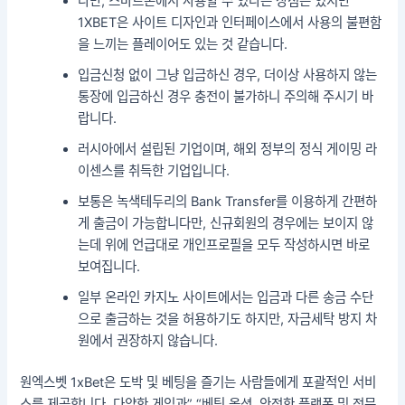
다만, 스마트폰에서 사용할 수 있다는 장점은 있지만
1XBET은 사이트 디자인과 인터페이스에서 사용의 불편함
을 느끼는 플레이어도 있는 것 같습니다.
입금신청 없이 그냥 입금하신 경우, 더이상 사용하지 않는
통장에 입금하신 경우 충전이 불가하니 주의해 주시기 바
랍니다.
러시아에서 설립된 기업이며, 해외 정부의 정식 게이밍 라
이센스를 취득한 기업입니다.
보통은 녹색테두리의 Bank Transfer를 이용하게 간편하
게 출금이 가능합니다만, 신규회원의 경우에는 보이지 않
는데 위에 언급대로 개인프로필을 모두 작성하시면 바로
보여집니다.
일부 온라인 카지노 사이트에서는 입금과 다른 송금 수단
으로 출금하는 것을 허용하기도 하지만, 자금세탁 방지 차
원에서 권장하지 않습니다.
원엑스벳 1xBet은 도박 및 베팅을 즐기는 사람들에게 포괄적인 서비
스를 제공합니다. 다양한 게임과” “베팅 옵션, 안전한 플랫폼 및 전문