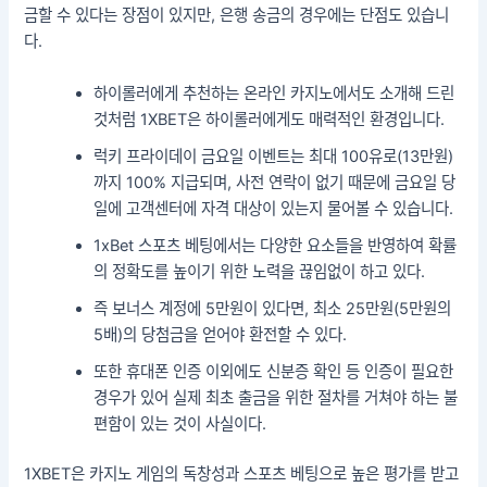
금할 수 있다는 장점이 있지만, 은행 송금의 경우에는 단점도 있습니
다.
하이롤러에게 추천하는 온라인 카지노에서도 소개해 드린
것처럼 1XBET은 하이롤러에게도 매력적인 환경입니다.
럭키 프라이데이 금요일 이벤트는 최대 100유로(13만원)
까지 100% 지급되며, 사전 연락이 없기 때문에 금요일 당
일에 고객센터에 자격 대상이 있는지 물어볼 수 있습니다.
1xBet 스포츠 베팅에서는 다양한 요소들을 반영하여 확률
의 정확도를 높이기 위한 노력을 끊임없이 하고 있다.
즉 보너스 계정에 5만원이 있다면, 최소 25만원(5만원의
5배)의 당첨금을 얻어야 환전할 수 있다.
또한 휴대폰 인증 이외에도 신분증 확인 등 인증이 필요한
경우가 있어 실제 최초 출금을 위한 절차를 거쳐야 하는 불
편함이 있는 것이 사실이다.
1XBET은 카지노 게임의 독창성과 스포츠 베팅으로 높은 평가를 받고