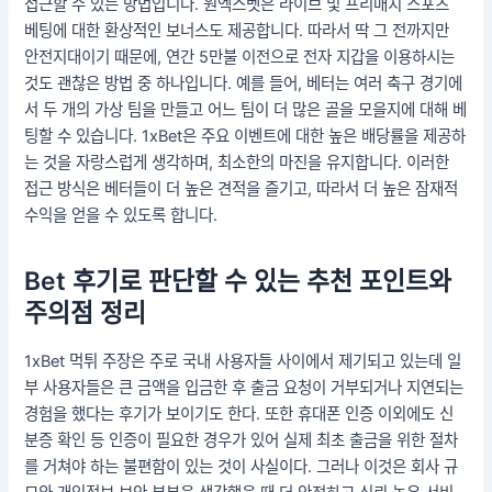
접근할 수 있는 방법입니다. 원엑스벳은 라이브 및 프리매치 스포츠
베팅에 대한 환상적인 보너스도 제공합니다. 따라서 딱 그 전까지만
안전지대이기 때문에, 연간 5만불 이전으로 전자 지갑을 이용하시는
것도 괜찮은 방법 중 하나입니다. 예를 들어, 베터는 여러 축구 경기에
서 두 개의 가상 팀을 만들고 어느 팀이 더 많은 골을 모을지에 대해 베
팅할 수 있습니다. 1xBet은 주요 이벤트에 대한 높은 배당률을 제공하
는 것을 자랑스럽게 생각하며, 최소한의 마진을 유지합니다. 이러한
접근 방식은 베터들이 더 높은 견적을 즐기고, 따라서 더 높은 잠재적
수익을 얻을 수 있도록 합니다.
Bet 후기로 판단할 수 있는 추천 포인트와
주의점 정리
1xBet 먹튀 주장은 주로 국내 사용자들 사이에서 제기되고 있는데 일
부 사용자들은 큰 금액을 입금한 후 출금 요청이 거부되거나 지연되는
경험을 했다는 후기가 보이기도 한다. 또한 휴대폰 인증 이외에도 신
분증 확인 등 인증이 필요한 경우가 있어 실제 최초 출금을 위한 절차
를 거쳐야 하는 불편함이 있는 것이 사실이다. 그러나 이것은 회사 규