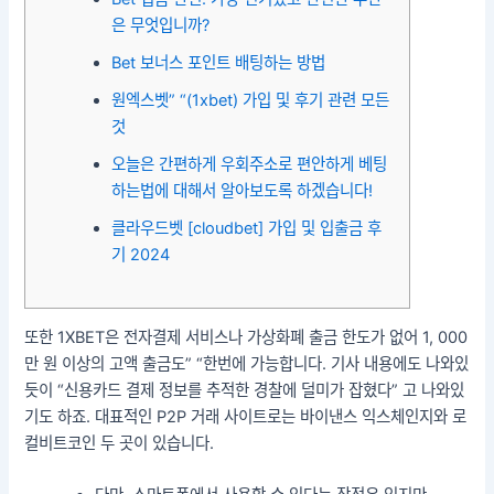
은 무엇입니까?
Bet 보너스 포인트 배팅하는 방법
원엑스벳” “(1xbet) 가입 및 후기 관련 모든
것
오늘은 간편하게 우회주소로 편안하게 베팅
하는법에 대해서 알아보도록 하겠습니다!
클라우드벳 [cloudbet] 가입 및 입출금 후
기 2024
또한 1XBET은 전자결제 서비스나 가상화폐 출금 한도가 없어 1, 000
만 원 이상의 고액 출금도” “한번에 가능합니다. 기사 내용에도 나와있
듯이 “신용카드 결제 정보를 추적한 경찰에 덜미가 잡혔다” 고 나와있
기도 하죠. 대표적인 P2P 거래 사이트로는 바이낸스 익스체인지와 로
컬비트코인 두 곳이 있습니다.