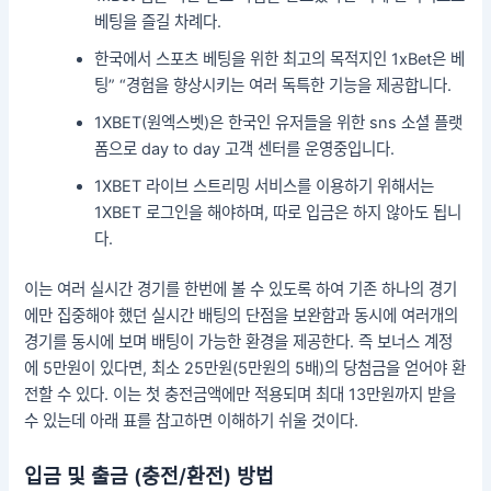
베팅을 즐길 차례다.
한국에서 스포츠 베팅을 위한 최고의 목적지인 1xBet은 베
팅” “경험을 향상시키는 여러 독특한 기능을 제공합니다.
1XBET(원엑스벳)은 한국인 유저들을 위한 sns 소셜 플랫
폼으로 day to day 고객 센터를 운영중입니다.
1XBET 라이브 스트리밍 서비스를 이용하기 위해서는
1XBET 로그인을 해야하며, 따로 입금은 하지 않아도 됩니
다.
이는 여러 실시간 경기를 한번에 볼 수 있도록 하여 기존 하나의 경기
에만 집중해야 했던 실시간 배팅의 단점을 보완함과 동시에 여러개의
경기를 동시에 보며 배팅이 가능한 환경을 제공한다. 즉 보너스 계정
에 5만원이 있다면, 최소 25만원(5만원의 5배)의 당첨금을 얻어야 환
전할 수 있다. 이는 첫 충전금액에만 적용되며 최대 13만원까지 받을
수 있는데 아래 표를 참고하면 이해하기 쉬울 것이다.
입금 및 출금 (충전/환전) 방법