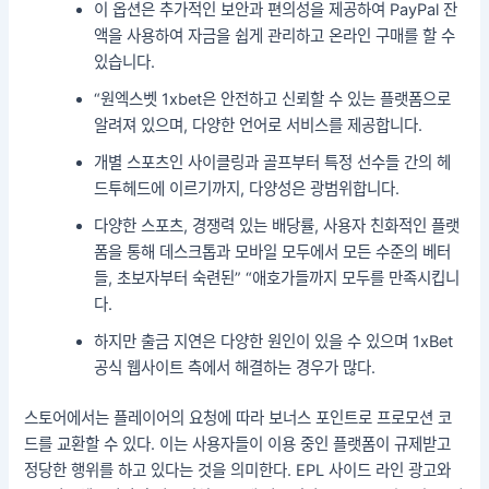
이 옵션은 추가적인 보안과 편의성을 제공하여 PayPal 잔
액을 사용하여 자금을 쉽게 관리하고 온라인 구매를 할 수
있습니다.
“원엑스벳 1xbet은 안전하고 신뢰할 수 있는 플랫폼으로
알려져 있으며, 다양한 언어로 서비스를 제공합니다.
개별 스포츠인 사이클링과 골프부터 특정 선수들 간의 헤
드투헤드에 이르기까지, 다양성은 광범위합니다.
다양한 스포츠, 경쟁력 있는 배당률, 사용자 친화적인 플랫
폼을 통해 데스크톱과 모바일 모두에서 모든 수준의 베터
들, 초보자부터 숙련된” “애호가들까지 모두를 만족시킵니
다.
하지만 출금 지연은 다양한 원인이 있을 수 있으며 1xBet
공식 웹사이트 측에서 해결하는 경우가 많다.
스토어에서는 플레이어의 요청에 따라 보너스 포인트로 프로모션 코
드를 교환할 수 있다. 이는 사용자들이 이용 중인 플랫폼이 규제받고
정당한 행위를 하고 있다는 것을 의미한다. EPL 사이드 라인 광고와