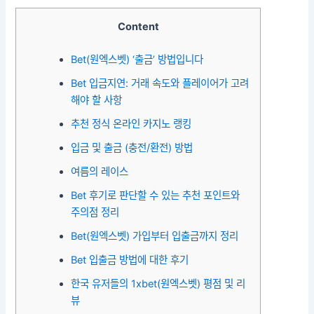
Content
Bet(원엑스벳) ‘출금’ 방법입니다
Bet 입금지연: 거래 속도와 플레이어가 고려
해야 할 사항
추천 정식 온라인 카지노 랭킹
입금 및 출금 (충전/환전) 방법
여름의 레이스
Bet 후기로 판단할 수 있는 추천 포인트와
주의점 정리
Bet(원엑스벳) 가입부터 입출금까지 정리
Bet 입출금 방법에 대한 후기
한국 유저들의 1xbet(원엑스벳) 평점 및 리
뷰